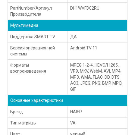
PartNumber/Артикул
DH1WVFD02RU
Производителя
Мультимедиа
Поддержка SMART TV
ДА
Версия операционной
Android TV 11
системы
Форматы
MPEG 1-2-4, HEVC/H.265,
воспроизведения
VP9, MKV, WebM, AVI, MP4,
MP3, WMA, FLAC, DD, DTS,
AC3, JPEG, PNG, BMP, MPO,
GIF
Основные характеристики
Бренд
HAIER
Тип матрицы
VA
Цвет
черный