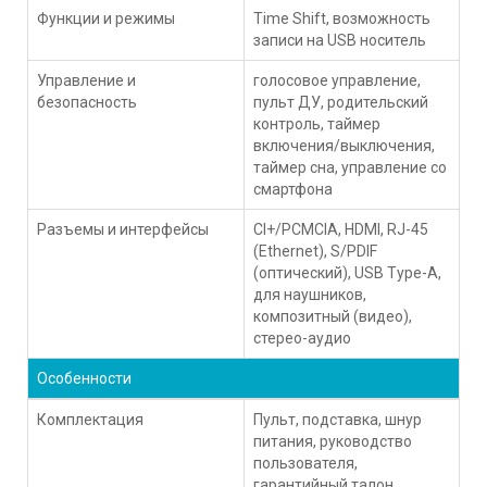
Функции и режимы
Time Shift, возможность
записи на USB носитель
Управление и
голосовое управление,
безопасность
пульт ДУ, родительский
контроль, таймер
включения/выключения,
таймер сна, управление со
смартфона
Разъемы и интерфейсы
CI+/PCMCIA, HDMI, RJ-45
(Ethernet), S/PDIF
(оптический), USB Type-A,
для наушников,
композитный (видео),
стерео-аудио
Особенности
Комплектация
Пульт, подставка, шнур
питания, руководство
пользователя,
гарантийный талон