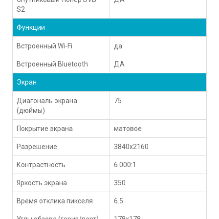
S2
Функции
Встроенный Wi-Fi
да
Встроенный Bluetooth
ДА
Экран
Диагональ экрана
75
(дюймы)
Покрытие экрана
матовое
Разрешение
3840x2160
Контрастность
6.000:1
Яркость экрана
350
Время отклика пикселя
6.5
Углы обзора (гориз/верт)
178x178