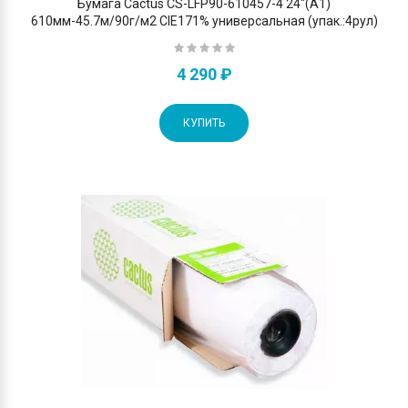
Бумага Cactus CS-LFP90-610457-4 24"(A1)
610мм-45.7м/90г/м2 CIE171% универсальная (упак.:4рул)
4 290 ₽
КУПИТЬ