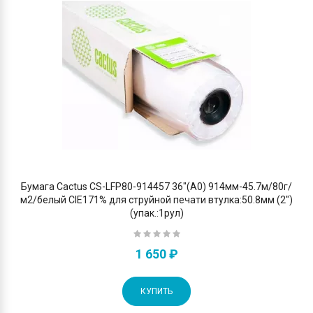
Бумага Cactus CS-LFP80-914457 36"(A0) 914мм-45.7м/80г/
м2/белый CIE171% для струйной печати втулка:50.8мм (2")
(упак.:1рул)
1 650 ₽
КУПИТЬ