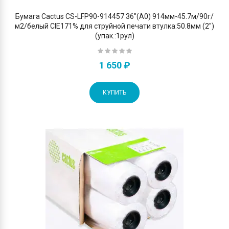
Бумага Cactus CS-LFP90-914457 36"(A0) 914мм-45.7м/90г/
м2/белый CIE171% для струйной печати втулка:50.8мм (2")
(упак.:1рул)
1 650 ₽
КУПИТЬ