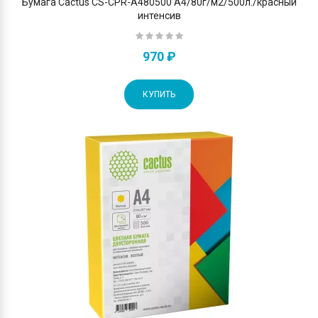
Бумага Cactus CS-CPR-A480500 A4/80г/м2/500л./красный
интенсив
970 ₽
КУПИТЬ