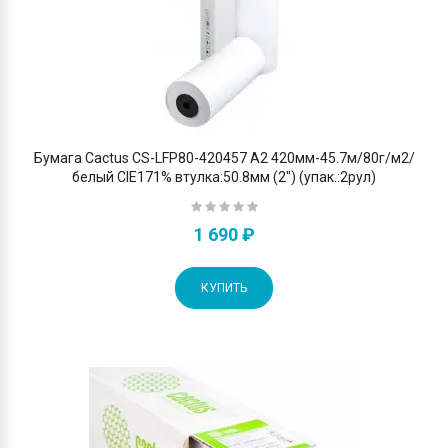
Бумага Cactus CS-LFP80-420457 A2 420мм-45.7м/80г/м2/
белый CIE171% втулка:50.8мм (2") (упак.:2рул)
1 690 ₽
КУПИТЬ