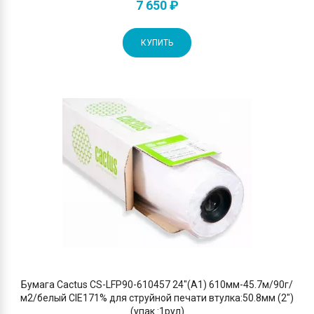
7 650 ₽
КУПИТЬ
Бумага Cactus CS-LFP90-610457 24"(A1) 610мм-45.7м/90г/
м2/белый CIE171% для струйной печати втулка:50.8мм (2")
(упак.:1рул)