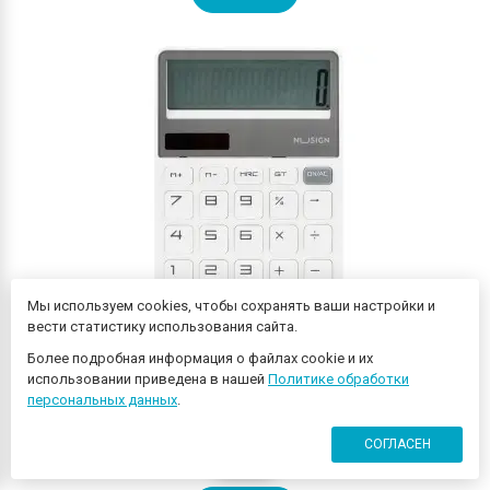
Мы используем cookies, чтобы сохранять ваши настройки и
вести статистику использования сайта.
Более подробная информация о файлах cookie и их
Калькулятор настольный Deli Nusign ENS042WHITE белый
использовании приведена в нашей
Политике обработки
12-разр.
персональных данных
.
СОГЛАСЕН
840 ₽
0