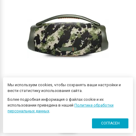
Колонка порт. JBL Boombox 3 камуфляж 180W 2.1 BT/USB
Мы используем cookies, чтобы сохранять ваши настройки и
10000mAh (JBLBOOMBOX3SQUAD(EP/UK/AM))
вести статистику использования сайта.
Более подробная информация о файлах cookie и их
использовании приведена в нашей
Политике обработки
36 690 ₽
персональных данных
.
СОГЛАСЕН
КУПИТЬ
0