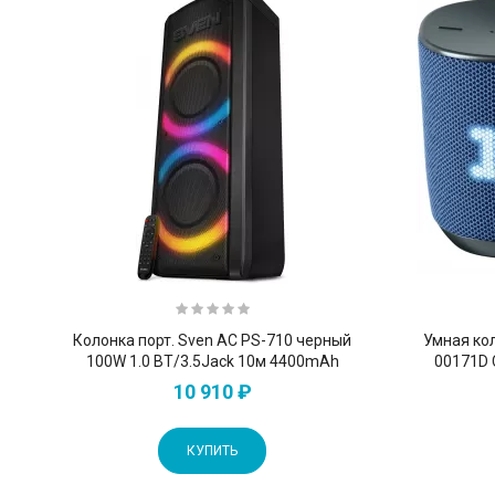
Колонка порт. Sven АС PS-710 черный
Умная ко
100W 1.0 BT/3.5Jack 10м 4400mAh
00171D 
10 910 ₽
КУПИТЬ