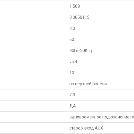
1.508
0.0050115
2.0
60
90Гц-20КГц
v5.4
10
на верхней панели
2.0
ДА
одновременное подключение не
стерео-вход AUX