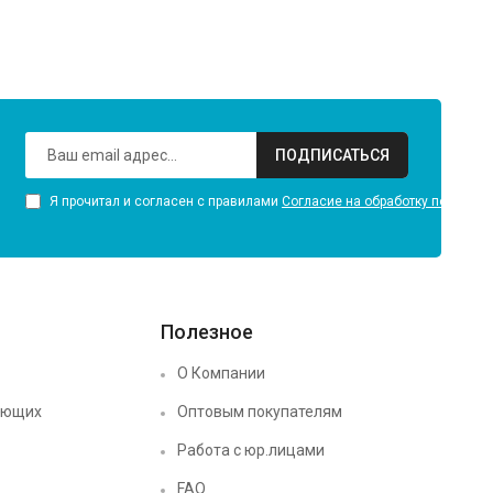
ПОДПИСАТЬСЯ
Я прочитал и согласен с правилами
Согласие на обработку персона
Полезное
О Компании
ующих
Оптовым покупателям
Работа с юр.лицами
FAQ