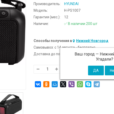
Производитель:
HYUNDAI
Модель:
H-PS1007
Гарантия (мес.):
12
Наличие:
✅ В наличии 200 шт
Способы получения в
Нижний Новгород
Самовывоз:
c 14 августа - бесплатно
Ваш город —
Нижний
Доставка до подъезда:
c 14 августа - 300 ₽ (от
Угадали?