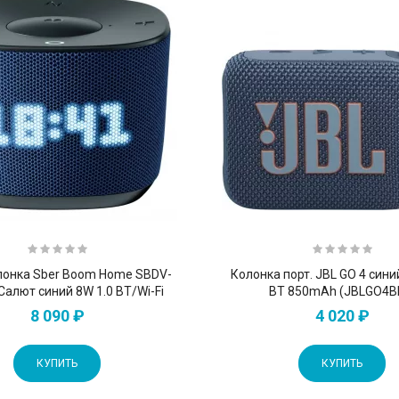
лонка Sber Boom Home SBDV-
Колонка порт. JBL GO 4 сини
Салют синий 8W 1.0 BT/Wi-Fi
BT 850mAh (JBLGO4B
8 090 ₽
4 020 ₽
КУПИТЬ
КУПИТЬ