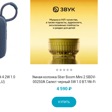
й 4.2W 1.0
Умная колонка Sber Boom Mini 2 SBDV-
LU)
00250A Салют черный 5W 1.0 BT/Wi-Fi
4 590 ₽
КУПИТЬ