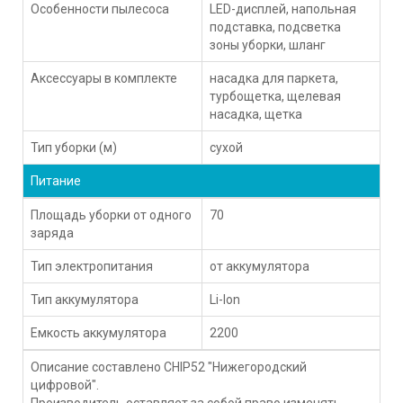
Особенности пылесоса
LED-дисплей, напольная
подставка, подсветка
зоны уборки, шланг
Аксессуары в комплекте
насадка для паркета,
турбощетка, щелевая
насадка, щетка
Тип уборки (м)
сухой
Питание
Площадь уборки от одного
70
заряда
Тип электропитания
от аккумулятора
Тип аккумулятора
Li-Ion
Емкость аккумулятора
2200
Описание составлено CHIP52 "Нижегородский
цифровой".
Производитель оставляет за собой право изменять