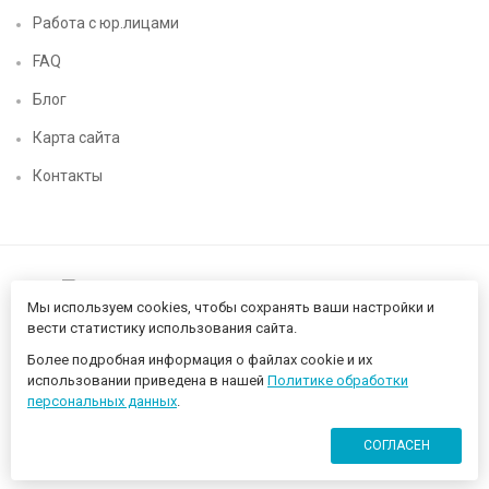
Работа с юр.лицами
FAQ
Блог
Карта сайта
Контакты
Мы используем cookies, чтобы сохранять ваши настройки и
вести статистику использования сайта.
Более подробная информация о файлах cookie и их
Нижегородский цифровой CHIP52 - компьютерный магазин ©
использовании приведена в нашей
Политике обработки
2026 Разработано в
proportfolio.ru
персональных данных
.
СОГЛАСЕН