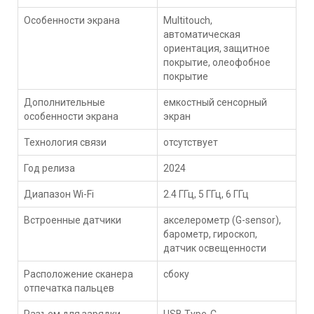
Особенности экрана
Multitouch,
автоматическая
ориентация, защитное
покрытие, олеофобное
покрытие
Дополнительные
емкостный сенсорный
особенности экрана
экран
Технология связи
отсутствует
Год релиза
2024
Диапазон Wi-Fi
2.4 ГГц, 5 ГГц, 6 ГГц
Встроенные датчики
акселерометр (G-sensor),
барометр, гироскоп,
датчик освещенности
Расположение сканера
сбоку
отпечатка пальцев
Разъем для зарядки
USB Type-C