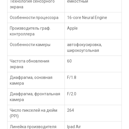
Технология сенсорного
емкостный
экрана
Особенности процессора
16-core Neural Engine
Производитель граф.
Apple
контроллера
Особенности камеры
автофокусировка,
широкоугольная
Частота обновления
60
экрана
Диафрагма, основная
F/1.8
камера
Диафрагма, фронтальная
F/2.0
камера
Число пикселей на дюйм
264
(PPI)
Линейка производителя
Ipad Air