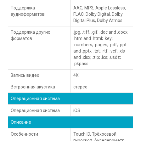
Поддержка
AAC, MP3, Apple Lossless,
аудиоформатов
FLAC, Dolby Digital, Dolby
Digital Plus, Dolby Atmos
Поддержка других
.jpg, .tiff, .gif; .doc and .docx;
форматов
.htm and .html; .key;
.numbers; .pages; .pdf; .ppt
and .pptx; .txt; .rtf; .vcf; .xls
and .xlsx; .zip; .ics; .usdz;
.pkpass
Запись видео
4К
Встроенная акустика
стерео
Операционная система
Операционная система
iOS
Описание
Особенности
Touch ID, Трёхосевой
гироскоп, Акселерометр,