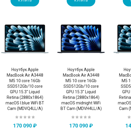
КУПИТЬ
КУПИТЬ
Ноутбук Apple
Ноутбук Apple
Ноу
MacBook Air A3448
MacBook Air A3448
MacBo
M5 10 core 16Gb
M5 10 core 16Gb
M5 1
SSD512Gb/10 core
SSD512Gb/10 core
SSD5
GPU 15.3" Liquid
GPU 15.3" Liquid
GPU 
Retina (2880x1864)
Retina (2880x1864)
Retin
macOS l.blue WiFi BT
macOS midnight WiFi
macOS 
Cam (MDVQ4LL/A)
BT Cam (MDVH4LL/A)
Cam 
170 090 ₽
170 090 ₽
14