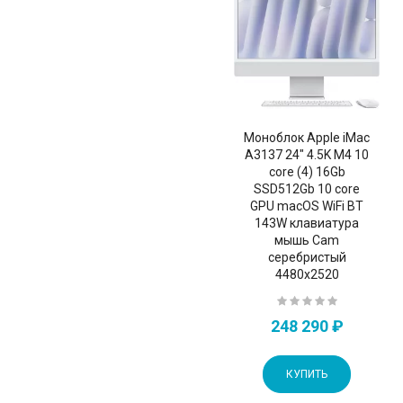
Моноблок Apple iMac
A3137 24" 4.5K M4 10
core (4) 16Gb
SSD512Gb 10 core
GPU macOS WiFi BT
143W клавиатура
мышь Cam
серебристый
4480x2520
248 290 ₽
КУПИТЬ