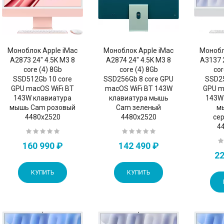
Моноблок Apple iMac
Моноблок Apple iMac
Монобл
A2873 24" 4.5K M3 8
A2874 24" 4.5K M3 8
A3137 
core (4) 8Gb
core (4) 8Gb
cor
SSD512Gb 10 core
SSD256Gb 8 core GPU
SSD25
GPU macOS WiFi BT
macOS WiFi BT 143W
GPU m
143W клавиатура
клавиатура мышь
143W
мышь Cam розовый
Cam зеленый
м
4480x2520
4480x2520
се
4
160 990 ₽
142 490 ₽
22
КУПИТЬ
КУПИТЬ