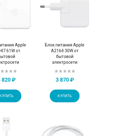
итания Apple
Блок питания Apple
47 61W от
A2164 30W от
бытовой
бытовой
ектросети
электросети
 820 ₽
3 870 ₽
КУПИТЬ
КУПИТЬ