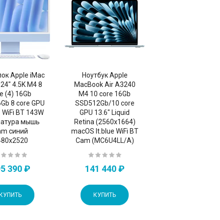
ок Apple iMac
Ноутбук Apple
24" 4.5K M4 8
MacBook Air A3240
e (4) 16Gb
M4 10 core 16Gb
Gb 8 core GPU
SSD512Gb/10 core
WiFi BT 143W
GPU 13.6" Liquid
иатура мышь
Retina (2560x1664)
am синий
macOS lt.blue WiFi BT
480x2520
Cam (MC6U4LL/A)
5 390 ₽
141 440 ₽
КУПИТЬ
КУПИТЬ