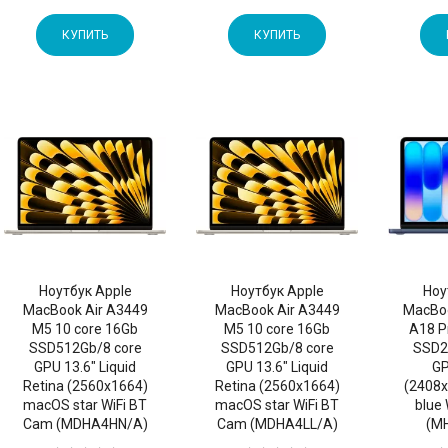
КУПИТЬ
КУПИТЬ
Ноутбук Apple
Ноутбук Apple
Ноу
MacBook Air A3449
MacBook Air A3449
MacBo
M5 10 core 16Gb
M5 10 core 16Gb
A18 P
SSD512Gb/8 core
SSD512Gb/8 core
SSD2
GPU 13.6" Liquid
GPU 13.6" Liquid
GP
Retina (2560x1664)
Retina (2560x1664)
(2408
macOS star WiFi BT
macOS star WiFi BT
blue
Cam (MDHA4HN/A)
Cam (MDHA4LL/A)
(M