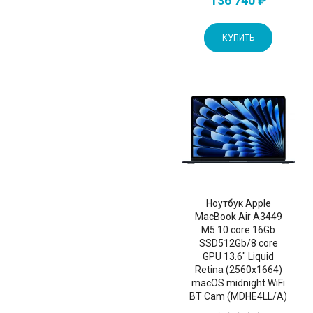
136 740 ₽
КУПИТЬ
Ноутбук Apple
MacBook Air A3449
M5 10 core 16Gb
SSD512Gb/8 core
GPU 13.6" Liquid
Retina (2560x1664)
macOS midnight WiFi
BT Cam (MDHE4LL/A)