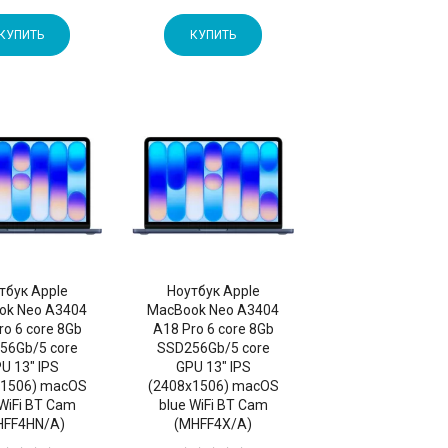
КУПИТЬ
КУПИТЬ
тбук Apple
Ноутбук Apple
ok Neo A3404
MacBook Neo A3404
ro 6 core 8Gb
A18 Pro 6 core 8Gb
56Gb/5 core
SSD256Gb/5 core
U 13" IPS
GPU 13" IPS
x1506) macOS
(2408x1506) macOS
 WiFi BT Cam
blue WiFi BT Cam
HFF4HN/A)
(MHFF4X/A)