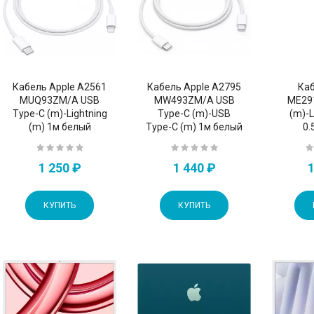
Кабель Apple A2561
Кабель Apple A2795
Каб
MUQ93ZM/A USB
MW493ZM/A USB
ME29
Type-C (m)-Lightning
Type-C (m)-USB
(m)-L
(m) 1м белый
Type-C (m) 1м белый
0.
1 250 ₽
1 440 ₽
1
КУПИТЬ
КУПИТЬ