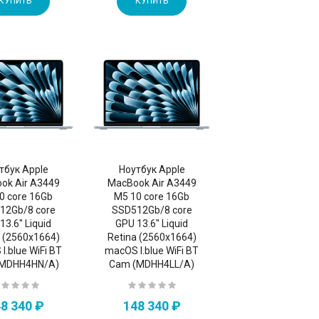
КУПИТЬ
КУПИТЬ
тбук Apple
Ноутбук Apple
ok Air A3449
MacBook Air A3449
0 core 16Gb
M5 10 core 16Gb
12Gb/8 core
SSD512Gb/8 core
13.6" Liquid
GPU 13.6" Liquid
a (2560x1664)
Retina (2560x1664)
l.blue WiFi BT
macOS l.blue WiFi BT
(MDHH4HN/A)
Cam (MDHH4LL/A)
8 340 ₽
148 340 ₽