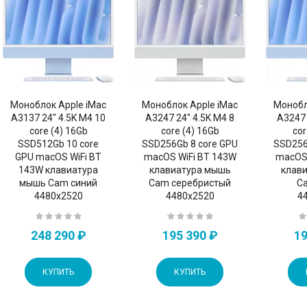
Моноблок Apple iMac
Моноблок Apple iMac
Монобл
A3137 24" 4.5K M4 10
A3247 24" 4.5K M4 8
A3247 
core (4) 16Gb
core (4) 16Gb
cor
SSD512Gb 10 core
SSD256Gb 8 core GPU
SSD256
GPU macOS WiFi BT
macOS WiFi BT 143W
macOS 
143W клавиатура
клавиатура мышь
клав
мышь Cam синий
Cam серебристый
C
4480x2520
4480x2520
4
248 290 ₽
195 390 ₽
19
КУПИТЬ
КУПИТЬ