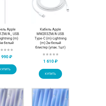
ель Apple
Кабель Apple
1ZM/A_ USB
MW2R3ZM/A USB
ightning (m)
Type-C (m)-Lightning
5м белый
(m) 2м белый
блистер (упак.:1шт)
 990 ₽
1 610 ₽
КУПИТЬ
КУПИТЬ