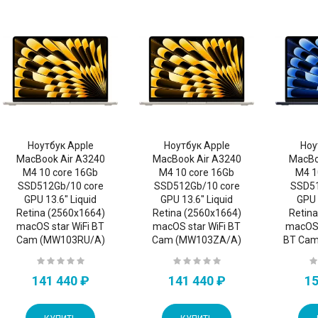
Ноутбук Apple
Ноутбук Apple
Ноу
MacBook Air A3240
MacBook Air A3240
MacBo
M4 10 core 16Gb
M4 10 core 16Gb
M4 1
SSD512Gb/10 core
SSD512Gb/10 core
SSD51
GPU 13.6" Liquid
GPU 13.6" Liquid
GPU 
Retina (2560x1664)
Retina (2560x1664)
Retin
macOS star WiFi BT
macOS star WiFi BT
macOS 
Cam (MW103RU/A)
Cam (MW103ZA/A)
BT Cam
141 440 ₽
141 440 ₽
15