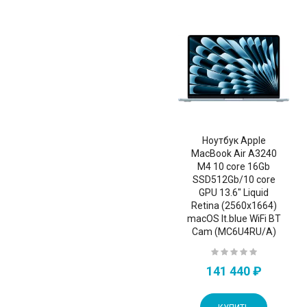
Ноутбук Apple
MacBook Air A3240
M4 10 core 16Gb
SSD512Gb/10 core
GPU 13.6" Liquid
Retina (2560x1664)
macOS lt.blue WiFi BT
Cam (MC6U4RU/A)
141 440 ₽