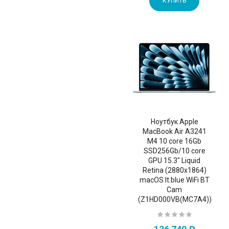
КУПИТЬ
Ноутбук Apple
MacBook Air A3241
M4 10 core 16Gb
SSD256Gb/10 core
GPU 15.3" Liquid
Retina (2880x1864)
macOS lt.blue WiFi BT
Cam
(Z1HD000VB(MC7A4))