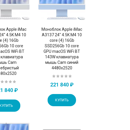
ок Apple iMac
Моноблок Apple iMac
24" 4.5K M4 10
A3137 24" 4.5K M4 10
e (4) 16Gb
core (4) 16Gb
6Gb 10 core
SSD256Gb 10 core
acOS WiFi BT
GPU macOS WiFi BT
 клавиатура
143W клавиатура
ышь Cam
мышь Cam синий
ребристый
4480x2520
480x2520
221 840 ₽
1 840 ₽
КУПИТЬ
КУПИТЬ