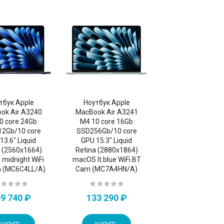
тбук Apple
Ноутбук Apple
ok Air A3240
MacBook Air A3241
0 core 24Gb
M4 10 core 16Gb
2Gb/10 core
SSD256Gb/10 core
13.6" Liquid
GPU 15.3" Liquid
a (2560x1664)
Retina (2880x1864)
midnight WiFi
macOS lt.blue WiFi BT
 (MC6C4LL/A)
Cam (MC7A4HN/A)
9 740 ₽
133 290 ₽