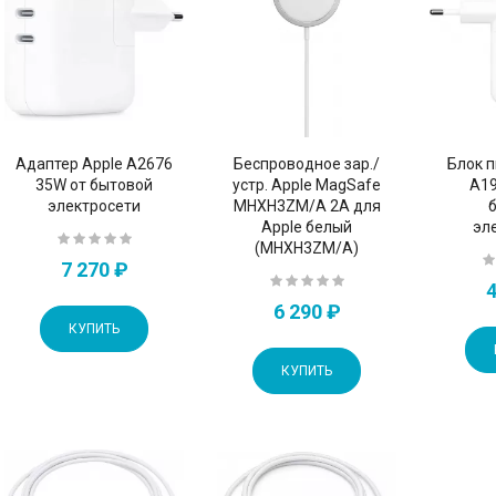
Адаптер Apple А2676
Беспроводное зар./
Блок п
35W от бытовой
устр. Apple MagSafe
A19
электросети
MHXH3ZM/A 2A для
Apple белый
эл
(MHXH3ZM/A)
7 270 ₽
4
6 290 ₽
КУПИТЬ
КУПИТЬ