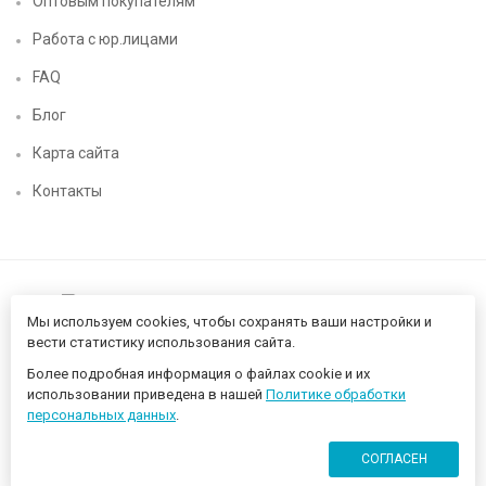
Оптовым покупателям
Работа с юр.лицами
FAQ
Блог
Карта сайта
Контакты
Мы используем cookies, чтобы сохранять ваши настройки и
вести статистику использования сайта.
Более подробная информация о файлах cookie и их
Нижегородский цифровой CHIP52 - компьютерный магазин ©
использовании приведена в нашей
Политике обработки
2026 Разработано в
proportfolio.ru
персональных данных
.
СОГЛАСЕН