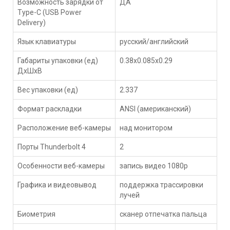
Возможность зарядки от
ДА
Type-C (USB Power
Delivery)
Язык клавиатуры
русский/английский
Габариты упаковки (ед)
0.38x0.085x0.29
ДхШхВ
Вес упаковки (ед)
2.337
Формат раскладки
ANSI (американский)
Расположение веб-камеры
над монитором
Порты Thunderbolt 4
2
Особенности веб-камеры
запись видео 1080p
Графика и видеовывод
поддержка трассировки
лучей
Биометрия
сканер отпечатка пальца