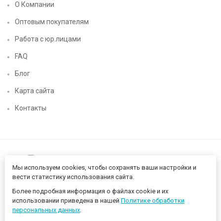
О Компании
Оптовым покупателям
Работа с юр.лицами
FAQ
Блог
Карта сайта
Контакты
Мы используем cookies, чтобы сохранять ваши настройки и
вести статистику использования сайта.
Более подробная информация о файлах cookie и их
Нижегородский цифровой CHIP52 - компьютерный магазин ©
использовании приведена в нашей
Политике обработки
2026 Разработано в
proportfolio.ru
персональных данных
.