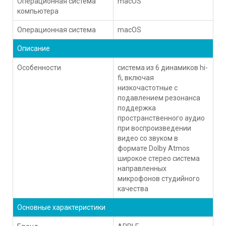
Операционная система
macOS
компьютера
Операционная система
macOS
Описание
Особенности
система из 6 динамиков hi-
fi, включая
низкочастотные с
подавлением резонанса
поддержка
пространственного аудио
при воспроизведении
видео со звуком в
формате Dolby Atmos
широкое стерео система
направленных
микрофонов студийного
качества
Основные характеристики