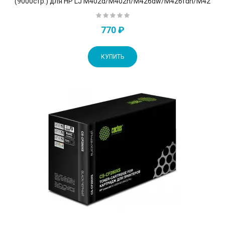
(9000стр.) для HP LJ M402d/M402n/M426dw/M426fdn/M42
770 ₽
КУПИТЬ