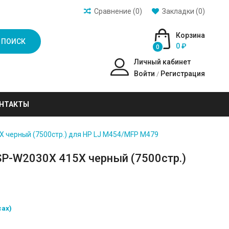
Сравнение (0)
Закладки (0)
Корзина
ПОИСК
0 ₽
0
Личный кабинет
Войти
Регистрация
/
НТАКТЫ
 черный (7500стр.) для HP LJ M454/MFP M479
SP-W2030X 415X черный (7500стр.)
сах)