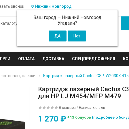
азать звонок
Нижний Новгород
Ваш город —
Нижний Новгород
Угадали?
ЛУГИ
ОПЛАТА
ДОСТАВКА
СПЕЦПРЕДЛОЖЕНИЯ
КО
 фотовалы, пленки
Картридж лазерный Cactus CSP-W2030X 415X
Картридж лазерный Cactus C
для HP LJ M454/MFP M479
0 отзывов
/
Написать отзыв
1 270 ₽
+13 бонусов
(подробнее о бону