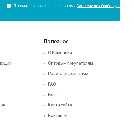
Я прочитал и согласен с правилами
Согласие на обработку персона
Полезное
О Компании
ующих
Оптовым покупателям
Работа с юр.лицами
FAQ
Блог
ров
Карта сайта
Контакты