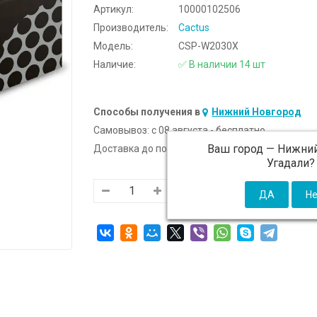
Артикул:
10000102506
Производитель:
Cactus
Модель:
CSP-W2030X
Наличие:
✅ В наличии 14 шт
Способы получения в
Нижний Новгород
Самовывоз:
c 08 августа - бесплатно
Ваш город —
Нижний
Доставка до подъезда:
c 08 августа - 300 ₽ (от
Угадали?