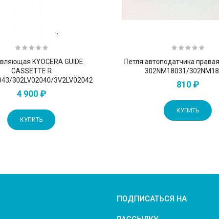
вляющая KYOCERA GUIDE
Петля автоподатчика права
CASSETTE R
302NM18031/302NM18
043/302LV02040/3V2LV02042
810 ₽
4 900 ₽
КУПИТЬ
КУПИТЬ
ПОДПИСАТЬСЯ НА