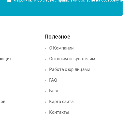
Я прочитал и согласен с правилами
Согласие на обработку персона
Полезное
О Компании
ующих
Оптовым покупателям
Работа с юр.лицами
FAQ
Блог
ров
Карта сайта
Контакты