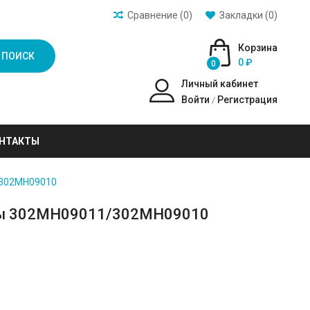
Сравнение (0)
Закладки (0)
Корзина
ПОИСК
0 ₽
0
Личный кабинет
Войти
Регистрация
/
НТАКТЫ
/302MH09010
ты 302MH09011/302MH09010
)