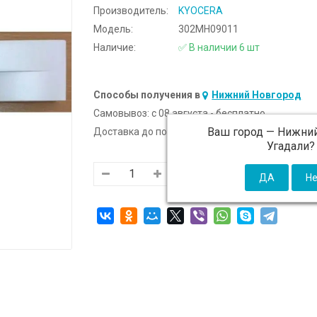
Производитель:
KYOCERA
Модель:
302MH09011
Наличие:
✅ В наличии 6 шт
Способы получения в
Нижний Новгород
Самовывоз:
c 08 августа - бесплатно
Ваш город —
Нижний
Доставка до подъезда:
c 08 августа - 300 ₽ (от
Угадали?