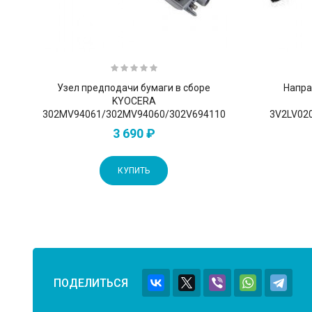
Узел предподачи бумаги в сборе
Напра
KYOCERA
302MV94061/302MV94060/302V694110
3V2LV02
3 690 ₽
КУПИТЬ
ПОДЕЛИТЬСЯ