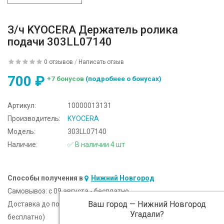
З/ч KYOCERA Держатель ролика
подачи 303LL07140
0 отзывов
/
Написать отзыв
700 ₽
+7 бонусов
(подробнее о бонусах)
Артикул:
10000013131
Производитель:
KYOCERA
Модель:
303LL07140
Наличие:
✅ В наличии 4 шт
Способы получения в
Нижний Новгород
Самовывоз:
c 09 августа - бесплатно
Ваш город —
Нижний Новгород
Доставка до подъезда:
c 09 августа - 300 ₽ (от 5 000 ₽
Угадали?
бесплатно)