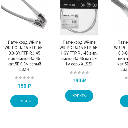
Патч-корд WRline
Патч-корд WRline
Патч-
WR-PC-RJ45-FTP-5E-
WR-PC-RJ45-FTP-5E-
WR-PC-
0.3-GY FTP RJ-45
1-GY FTP RJ-45 вил.-
0.3-
вил.-вилка RJ-45
вилка RJ-45 кат.5E
вил.
кат.5E 0.3м серый
1м серый LSZH
кат.5
LSZH
LSZ
190 ₽
150 ₽
КУПИТЬ
КУПИТЬ