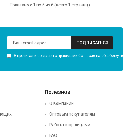
Показано с 1 по 6 из 6 (всего 1 страниц)
ПОДПИСАТЬСЯ
Я прочитал и согласен с правилами
Согласие на обработку персона
Полезное
О Компании
ующих
Оптовым покупателям
Работа с юр.лицами
FAQ