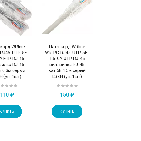
корд WRline
Патч-корд WRline
RJ45-UTP-5E-
WR-PC-RJ45-UTP-5E-
GY FTP RJ-45
1.5-GY UTP RJ-45
-вилка RJ-45
вил.-вилка RJ-45
E 0.3м серый
кат.5E 1.5м серый
H (уп.:1шт)
LSZH (уп.:1шт)
110 ₽
150 ₽
КУПИТЬ
КУПИТЬ