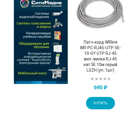
Патч-корд WRline
WR-PC-RJ45-UTP-5E-
10-GY UTP RJ-45
вил.-вилка RJ-45
кат.5E 10м серый
LSZH (уп.:1шт)
690 ₽
КУПИТЬ