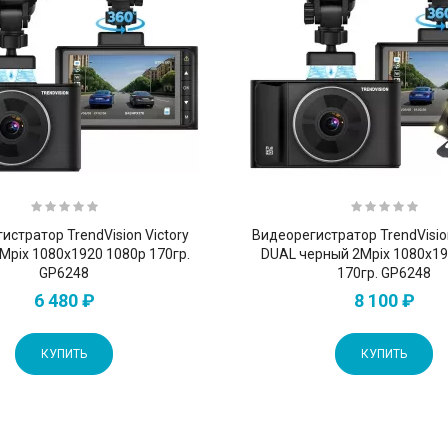
истратор TrendVision Victory
Видеорегистратор TrendVisi
Mpix 1080x1920 1080p 170гр.
DUAL черный 2Mpix 1080x19
GP6248
170гр. GP6248
6 480 ₽
8 100 ₽
КУПИТЬ
КУПИТЬ