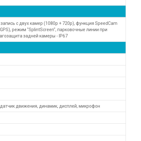
н, запись с двух камер (1080p + 720p), функция SpeedCam
GPS), режим "SplintScreen", парковочные линии при
агозащита задней камеры - IP67
 датчик движения, динамик, дисплей, микрофон