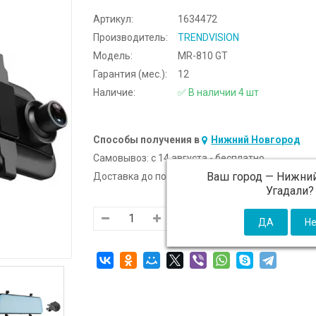
Артикул:
1634472
Производитель:
TRENDVISION
Модель:
MR-810 GT
Гарантия (мес.):
12
Наличие:
✅ В наличии 4 шт
Способы получения в
Нижний Новгород
Самовывоз:
c 14 августа - бесплатно
Ваш город —
Нижний
Доставка до подъезда:
c 14 августа - 300 ₽ (от
Угадали?