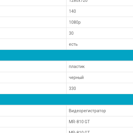
1280x720
140
1080p
30
есть
пластик
черный
330
Видеорегистратор
MR-810 GT
MR-810 GT