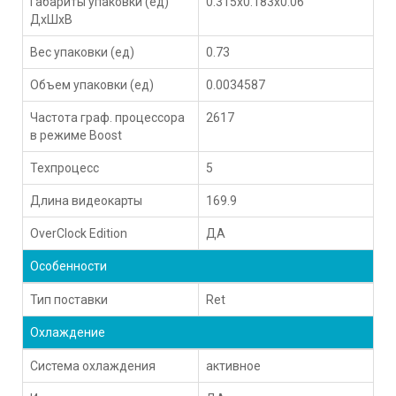
Габариты упаковки (ед)
0.315x0.183x0.06
ДхШхВ
Вес упаковки (ед)
0.73
Объем упаковки (ед)
0.0034587
Частота граф. процессора
2617
в режиме Boost
Техпроцесс
5
Длина видеокарты
169.9
OverClock Edition
ДА
Особенности
Тип поставки
Ret
Охлаждение
Система охлаждения
активное