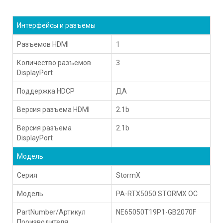
Интерфейсы и разъемы
Разъемов HDMI
1
Количество разъемов
3
DisplayPort
Поддержка HDCP
ДА
Версия разъема HDMI
2.1b
Версия разъема
2.1b
DisplayPort
Модель
Серия
StormX
Модель
PA-RTX5050 STORMX OC
PartNumber/Артикул
NE65050T19P1-GB2070F
Производителя