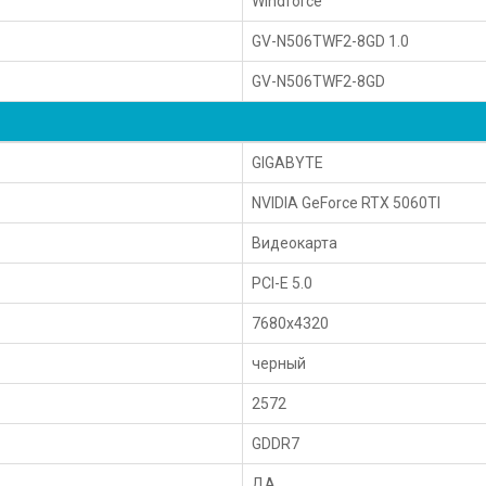
Windforce
GV-N506TWF2-8GD 1.0
GV-N506TWF2-8GD
GIGABYTE
NVIDIA GeForce RTX 5060TI
Видеокарта
PCI-E 5.0
7680x4320
черный
2572
GDDR7
ДА