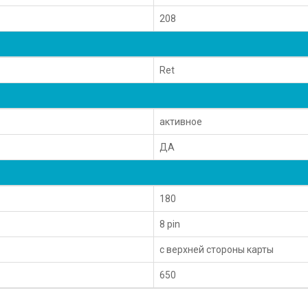
208
Ret
активное
ДА
180
8 pin
с верхней стороны карты
650