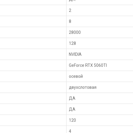
2
8
28000
128
NVIDIA
GeForce RTX 5060TI
осевой
двухслотовая
ДА
ДА
120
4