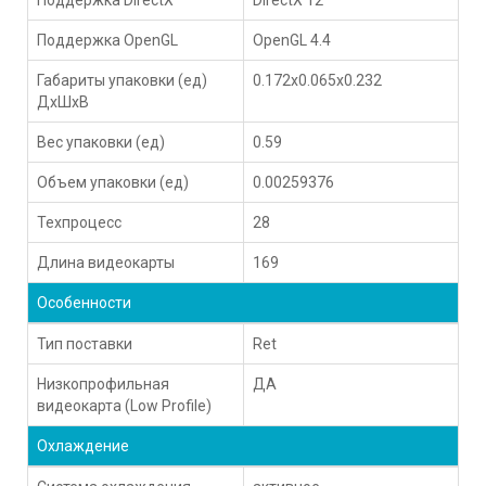
Поддержка OpenGL
OpenGL 4.4
Габариты упаковки (ед)
0.172x0.065x0.232
ДхШхВ
Вес упаковки (ед)
0.59
Объем упаковки (ед)
0.00259376
Техпроцесс
28
Длина видеокарты
169
Особенности
Тип поставки
Ret
Низкопрофильная
ДА
видеокарта (Low Profile)
Охлаждение