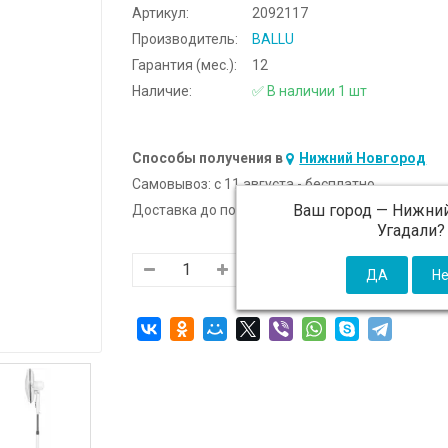
Артикул:
2092117
Производитель:
BALLU
Гарантия (мес.):
12
Наличие:
✅ В наличии 1 шт
Способы получения в
Нижний Новгород
Самовывоз:
c 11 августа - бесплатно
Ваш город —
Нижний
Доставка до подъезда:
c 11 августа - 300 ₽ (от
Угадали?