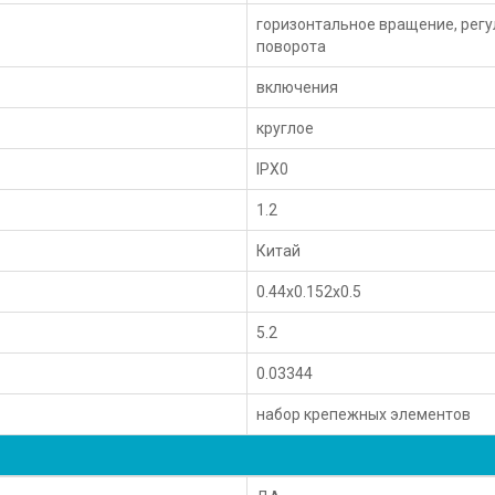
горизонтальное вращение, регу
поворота
включения
круглое
IPX0
1.2
Китай
0.44x0.152x0.5
5.2
0.03344
набор крепежных элементов