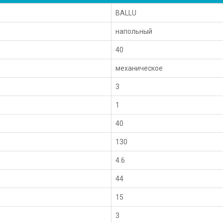
BALLU
напольный
40
механическое
3
1
40
130
4.6
44
15
3