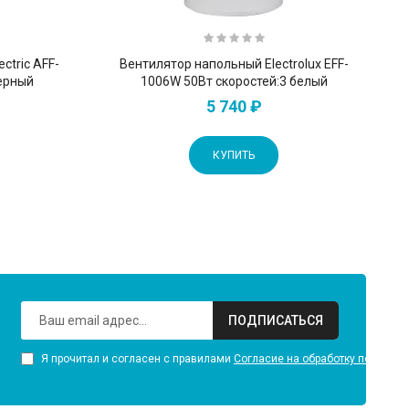
ctric AFF-
Вентилятор напольный Electrolux EFF-
черный
1006W 50Вт скоростей:3 белый
5 740 ₽
КУПИТЬ
ПОДПИСАТЬСЯ
Я прочитал и согласен с правилами
Согласие на обработку персона