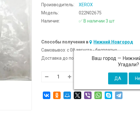
Производитель:
XEROX
Модель:
022N02675
Наличие:
✅ В наличии 3 шт
Способы получения в
Нижний Новгород
Самовывоз:
c 08 августа - бесплатно
Ваш город —
Нижний
Доставка до подъезда:
c 08 августа - 300 ₽ (от
Угадали?