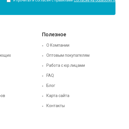
Я прочитал и согласен с правилами
Согласие на обработку персона
Полезное
О Компании
ующих
Оптовым покупателям
Работа с юр.лицами
FAQ
Блог
ров
Карта сайта
Контакты