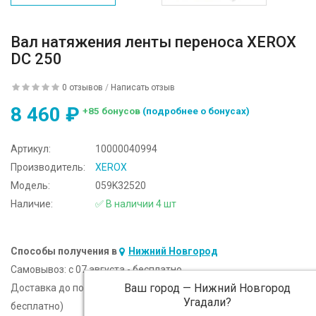
Вал натяжения ленты переноса XEROX
DC 250
0 отзывов
/
Написать отзыв
8 460 ₽
+85 бонусов
(подробнее о бонусах)
Артикул:
10000040994
Производитель:
XEROX
Модель:
059K32520
Наличие:
✅ В наличии 4 шт
Способы получения в
Нижний Новгород
Самовывоз:
c 07 августа - бесплатно
Ваш город —
Нижний Новгород
Доставка до подъезда:
c 07 августа - 300 ₽ (от 5 000 ₽
Угадали?
бесплатно)