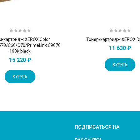
-картридж XEROX Color
Тонер-картридж XEROX D
570/С60/С70/PrimeLink C9070
11 630 ₽
190K black
15 220 ₽
КУПИТЬ
КУПИТЬ
ПОДПИСАТЬСЯ НА