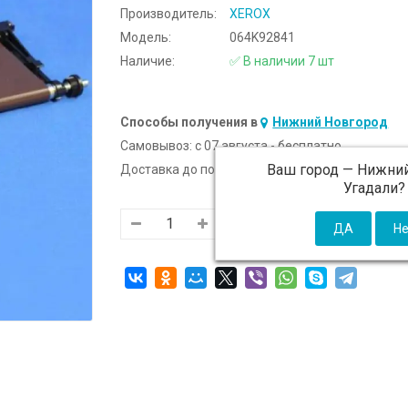
Производитель:
XEROX
Модель:
064K92841
Наличие:
✅ В наличии 7 шт
Способы получения в
Нижний Новгород
Самовывоз:
c 07 августа - бесплатно
Ваш город —
Нижний
Доставка до подъезда:
c 07 августа - 300 ₽ (от
Угадали?