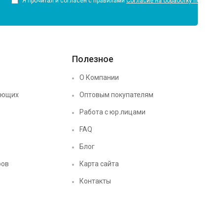
Я прочитал и согласен с правилами
Согласие на обработку персона
Полезное
О Компании
ующих
Оптовым покупателям
Работа с юр.лицами
FAQ
Блог
ров
Карта сайта
Контакты