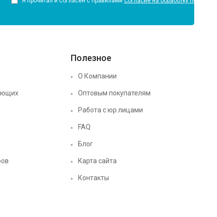
Я прочитал и согласен с правилами
Согласие на обработку персона
Полезное
О Компании
ующих
Оптовым покупателям
Работа с юр.лицами
FAQ
Блог
ров
Карта сайта
Контакты