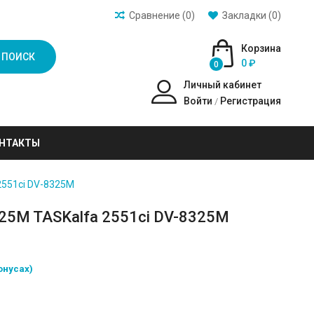
Сравнение (0)
Закладки (0)
Корзина
ПОИСК
0 ₽
0
Личный кабинет
Войти
Регистрация
/
НТАКТЫ
2551ci DV-8325M
25M TASKalfa 2551ci DV-8325M
онусах)