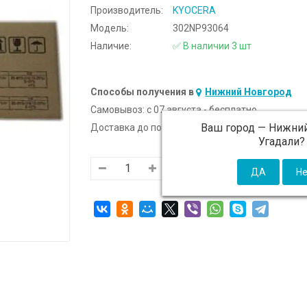
Производитель:
KYOCERA
Модель:
302NP93064
Наличие:
✅ В наличии 3 шт
Способы получения в
Нижний Новгород
Самовывоз:
c 07 августа - бесплатно
Ваш город —
Нижний
Доставка до подъезда:
c 07 августа - 300 ₽ (от
Угадали?