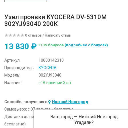
Узел проявки KYOCERA DV-5310M
302YJ93040 200K
0 отзывов
/
Написать отзыв
13 830 ₽
+139 бонусов
(подробнее о бонусах)
Артикул:
10000142310
Производитель:
KYOCERA
Модель:
302YJ93040
Наличие:
✅ В наличии 3 шт
Способы получения в
Нижний Новгород
Самовывоз:
c 07 августа - бесплатно
Ваш город —
Нижний Новгород
Доставка до подъезда:
c 07 августа - 300 ₽ (от 5 000 ₽
Угадали?
бесплатно)