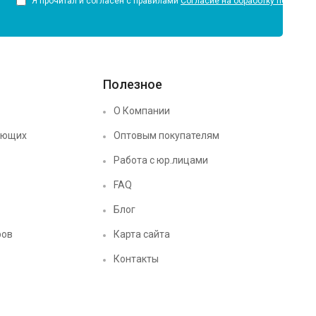
Я прочитал и согласен с правилами
Согласие на обработку персона
Полезное
О Компании
ующих
Оптовым покупателям
Работа с юр.лицами
FAQ
Блог
ров
Карта сайта
Контакты