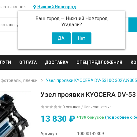
азать звонок
Нижний Новгород
Ваш город —
Нижний Новгород
Угадали?
ЛУГИ
ОПЛАТА
ДОСТАВКА
СПЕЦПРЕДЛОЖЕНИЯ
КО
 фотовалы, пленки
Узел проявки KYOCERA DV-5310C 302YJ9305
Узел проявки KYOCERA DV-53
0 отзывов
/
Написать отзыв
13 830 ₽
+139 бонусов
(подробнее о б
Артикул:
10000142309