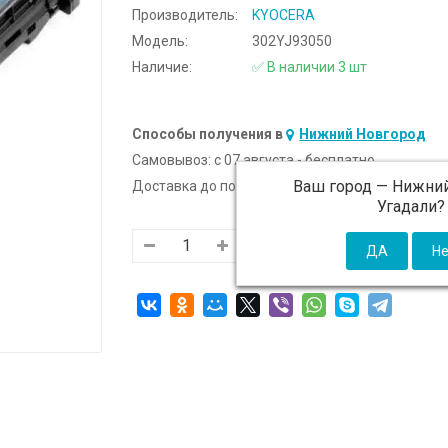
Производитель:
KYOCERA
Модель:
302YJ93050
Наличие:
✅ В наличии 3 шт
Способы получения в
Нижний Новгород
Самовывоз:
c 07 августа - бесплатно
Ваш город —
Нижний
Доставка до подъезда:
c 07 августа - 300 ₽ (от
Угадали?