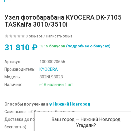
Узел фотобарабана KYOCERA DK-7105
TASKalfa 3010/3510i
0 отзывов
/
Написать отзыв
31 810 ₽
+319 бонусов
(подробнее о бонусах)
Артикул:
10000020656
Производитель:
KYOCERA
Модель:
302NL93023
Наличие:
✅ В наличии 1 шт
Способы получения в
Нижний Новгород
Самовывоз:
c 08 августа - бесплатно
Ваш город —
Нижний Новгород
Доставка до подъезда:
c 08 августа - 300 ₽ (от 5 000 ₽
Угадали?
бесплатно)