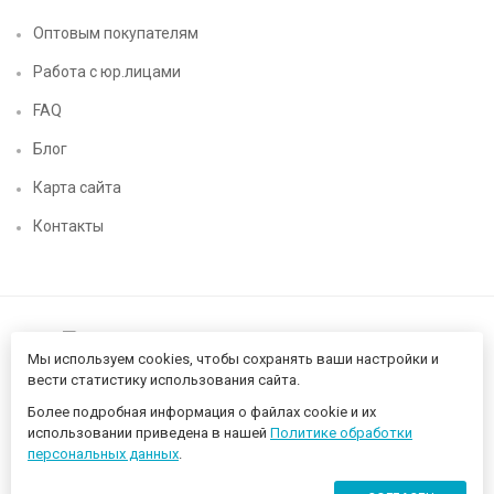
Оптовым покупателям
Работа с юр.лицами
FAQ
Блог
Карта сайта
Контакты
Мы используем cookies, чтобы сохранять ваши настройки и
вести статистику использования сайта.
Более подробная информация о файлах cookie и их
Нижегородский цифровой CHIP52 - компьютерный магазин ©
использовании приведена в нашей
Политике обработки
2026 Разработано в
proportfolio.ru
персональных данных
.