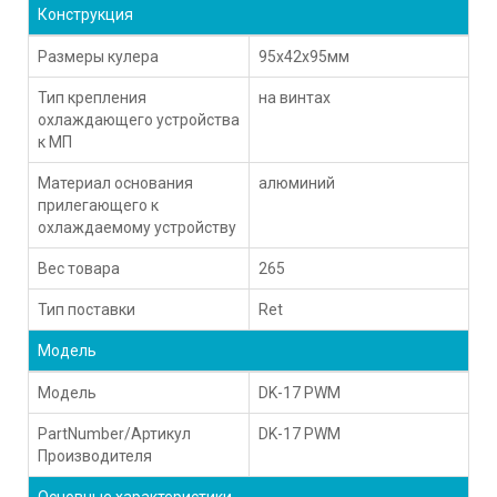
Конструкция
Размеры кулера
95x42x95мм
Тип крепления
на винтах
охлаждающего устройства
к МП
Материал основания
алюминий
прилегающего к
охлаждаемому устройству
Вес товара
265
Тип поставки
Ret
Модель
Модель
DK-17 PWM
PartNumber/Артикул
DK-17 PWM
Производителя
Основные характеристики