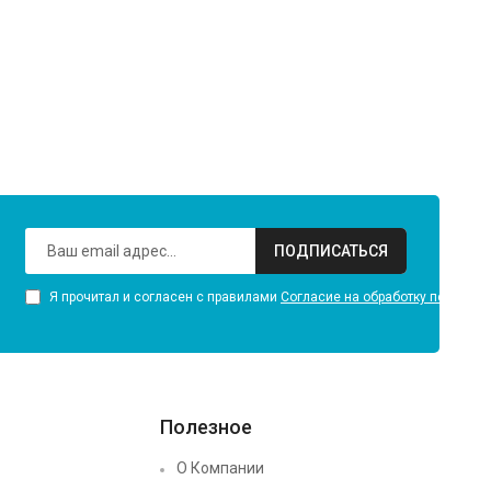
ПОДПИСАТЬСЯ
Я прочитал и согласен с правилами
Согласие на обработку персона
Полезное
О Компании