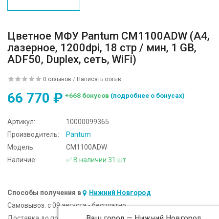
Цветное МФУ Pantum CM1100ADW (A4,
лазерное, 1200dpi, 18 стр / мин, 1 GB,
ADF50, Duplex, сеть, WiFi)
0 отзывов
/
Написать отзыв
66 770 ₽
+668 бонусов
(подробнее о бонусах)
Артикул:
10000099365
Производитель:
Pantum
Модель:
CM1100ADW
Наличие:
✅ В наличии 31 шт
Способы получения в
Нижний Новгород
Самовывоз:
c 09 августа - бесплатно
Ваш город —
Нижний Новгород
Доставка до подъезда:
c 09 августа - 300 ₽ (от 5 000 ₽