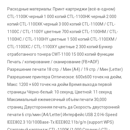
Расходные материалы: Принт-картриджи (всё-в-одном)
CTL-1100K черный 1 000 копий CTL-1100HK черный 2 000
копий CTL-1100XK черный 3 000 копий CTL-1100M / CTL-
1100C / CTL-1100Y цветные 700 копий CTL-1100HM / CTL-
1100HC / CTL-1100HY цветные 1 500 копий CTL-1100XM /
CTL-1100XC / CTL-1100XY цветные 2 300 копий Бункер
отработанного тонера CWT-1100 15 000 копий Функции
Печать / копирование / сканирование (FB+ADF)
Разрешение печати 18 стр. / Мин (A4) / 19 стр. / Мин (Letter)
Разрешение принтера Оптическое: 600x600 точек на дюйм;
Макс: 1200 × 600 точек на дюйм Время выхода первой
страницы Чёрно-белый: 10 секунд; Цветной: 11 секунд
Максимальный ежемесячный объём печати 30,000
страниц Двусторонняя печать да Скорость двусторонней
печати 6 стр/мин (А4/Letter) Интерфейс USB 2.0 Hi-Speed
IEEE802.3 10/100Base-Tx IEEE802.11b/g/n (support WPS)
Стартовый картридж CTL-1100K (1,000 Страниц) CTL-