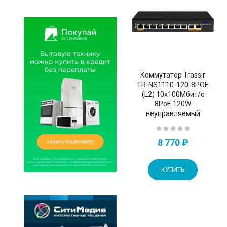
Коммутатор Trassir
TR-NS1110-120-8POE
(L2) 10x100Мбит/с
8PoE 120W
неуправляемый
8 770 ₽
КУПИТЬ