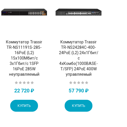
Коммутатор Trassir
Коммутатор Trassir
TR-NS11191S-285-
TR-NS24284C-400-
16PoE (L2)
24PoE (L2) 24x1Гбит/
15x100Мбит/с
с
3x1Гбит/с 1SFP
4xКомбо(1000BASE-
16PoE 285W
T/SFP) 24PoE 400W
неуправляемый
управляемый
22 720 ₽
57 790 ₽
КУПИТЬ
КУПИТЬ