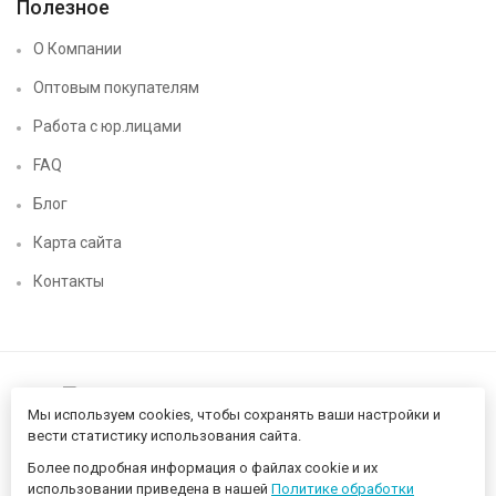
Полезное
О Компании
Оптовым покупателям
Работа с юр.лицами
FAQ
Блог
Карта сайта
Контакты
Мы используем cookies, чтобы сохранять ваши настройки и
вести статистику использования сайта.
Более подробная информация о файлах cookie и их
Нижегородский цифровой CHIP52 - компьютерный магазин ©
использовании приведена в нашей
Политике обработки