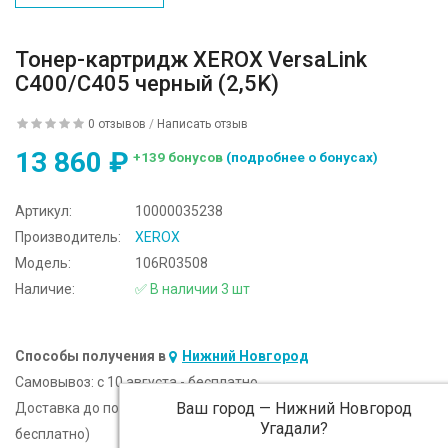
Тонер-картридж XEROX VersaLink
C400/C405 черный (2,5K)
0 отзывов
/
Написать отзыв
13 860 ₽
+139 бонусов
(подробнее о бонусах)
Артикул:
10000035238
Производитель:
XEROX
Модель:
106R03508
Наличие:
✅ В наличии 3 шт
Способы получения в
Нижний Новгород
Самовывоз:
c 10 августа - бесплатно
Ваш город —
Нижний Новгород
Доставка до подъезда:
c 10 августа - 300 ₽ (от 5 000 ₽
Угадали?
бесплатно)