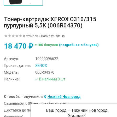
Тонер-картридж XEROX C310/315
пурпурный 5,5K (006R04370)
0 отзывов
/
Написать отзыв
18 470 ₽
+185 бонусов
(подробнее о бонусах)
Артикул:
10000096622
Производитель:
XEROX
Модель:
006R04370
Наличие:
✅ В наличии 8 шт
Способы получения в
Нижний Новгород
Самовывоз:
c 09 августа - бесплатно
Ваш город —
Нижний Новгород
Доставка до подъезда:
c 09 августа - 300 ₽ (от 5 000 ₽
Угадали?
бесплатно)