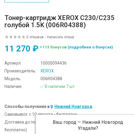
Тонер-картридж XEROX C230/C235
голубой 1.5K (006R04388)
0 отзывов
/
Написать отзыв
11 270 ₽
+113 бонусов
(подробнее о бонусах)
Артикул:
10000094436
Производитель:
XEROX
Модель:
006R04388
Наличие:
✅ В наличии 7 шт
Способы получения в
Нижний Новгород
Самовывоз:
c 10 августа - бесплатно
Ваш город —
Нижний Новгород
Доставка до подъезда:
c 10 августа - 300 ₽ (от 5 000 ₽
Угадали?
бесплатно)