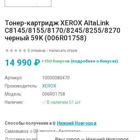
Тонер-картридж XEROX AltaLink
C8145/8155/8170/8245/8255/8270
черный 59K (006R01758)
0 отзывов
/
Написать отзыв
14 990 ₽
+150 бонусов
(подробнее о бонусах)
Артикул:
10000080470
Производитель:
XEROX
Модель:
006R01758
Наличие:
✅ В наличии 51 шт
Способы получения в
Нижний Новгород
Самовывоз:
c 08 августа - бесплатно
Ваш город —
Нижний Новгород
Доставка до подъезда:
c 08 августа - 300 ₽ (от 5 000 ₽