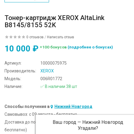
Тонер-картридж XEROX AltaLink
B8145/8155 52K
0 отзывов
/
Написать отзыв
10 000 ₽
+100 бонусов
(подробнее о бонусах)
Артикул:
10000075975
Производитель:
XEROX
Модель:
006R01772
Наличие:
✅ В наличии 38 шт
Способы получения в
Нижний Новгород
Самовывоз:
c 09 августа - бесплатно
Ваш город —
Нижний Новгород
Доставка до подъезда:
c 09 августа - 300 ₽ (от 5 000 ₽
Угадали?
бесплатно)