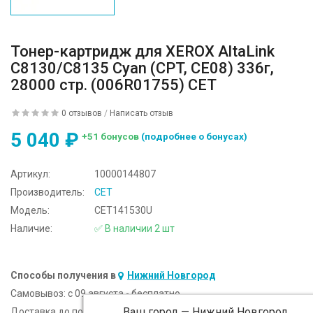
Тонер-картридж для XEROX AltaLink
C8130/C8135 Cyan (CPT, CE08) 336г,
28000 стр. (006R01755) CET
0 отзывов
/
Написать отзыв
5 040 ₽
+51 бонусов
(подробнее о бонусах)
Артикул:
10000144807
Производитель:
CET
Модель:
CET141530U
Наличие:
✅ В наличии 2 шт
Способы получения в
Нижний Новгород
Самовывоз:
c 09 августа - бесплатно
Ваш город —
Нижний Новгород
Доставка до подъезда:
c 09 августа - 300 ₽ (от 5 000 ₽