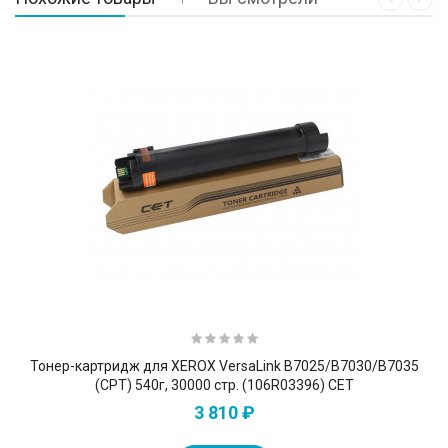
Тонер-картридж для XEROX VersaLink B7025/B7030/B7035
(CPT) 540г, 30000 стр. (106R03396) CET
3 810 ₽