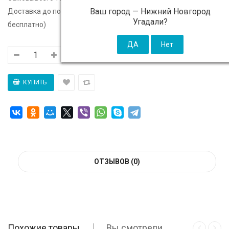
Ваш город —
Нижний Новгород
Доставка до подъезда:
c 10 августа - 300 ₽ (от 5 000 ₽
Угадали?
бесплатно)
ОТЗЫВОВ (0)
Похожие товары
Вы смотрели