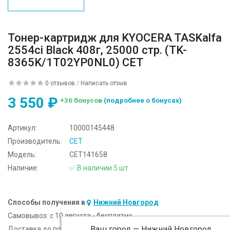
Тонер-картридж для KYOCERA TASKalfa
2554ci Black 408г, 25000 стр. (TK-
8365K/1T02YP0NL0) CET
0 отзывов
/
Написать отзыв
3 550 ₽
+36 бонусов
(подробнее о бонусах)
Артикул:
10000145448
Производитель:
CET
Модель:
CET141658
Наличие:
✅ В наличии 5 шт
Способы получения в
Нижний Новгород
Самовывоз:
c 10 августа - бесплатно
Ваш город —
Нижний Новгород
Доставка до подъезда:
c 10 августа - 300 ₽ (от 5 000 ₽