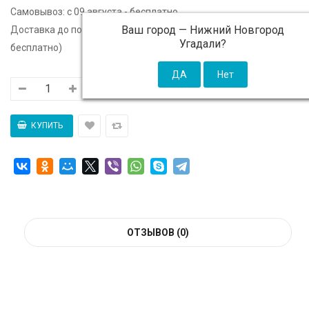
Самовывоз:
c 09 августа - бесплатно
Ваш город —
Нижний Новгород
Доставка до подъезда:
c 09 августа - 300 ₽ (от 5 000 ₽
Угадали?
бесплатно)
ОТЗЫВОВ (0)