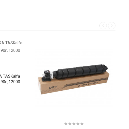
A TASKalfa
190г, 12000
T