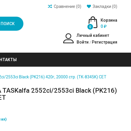
Сравнение (0)
Закладки (0)
Корзина
ПОИСК
0 ₽
0
Личный кабинет
Войти
Регистрация
/
НТАКТЫ
/2553ci Black (PK216) 420г, 20000 стр. (TK-8345K) CET
TASKalfa 2552ci/2553ci Black (PK216)
ET
сах)