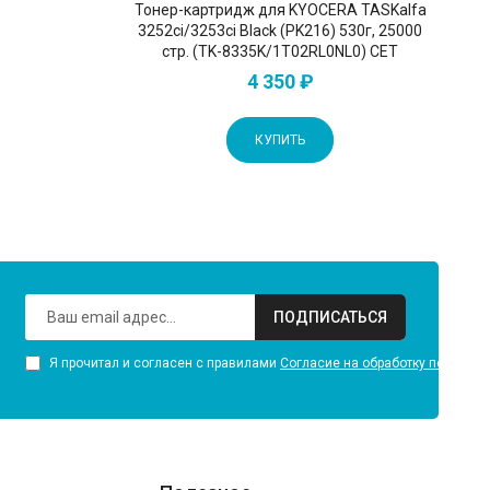
Тонер-картридж для KYOCERA TASKalfa
3252ci/3253ci Black (PK216) 530г, 25000
стр. (TK-8335K/1T02RL0NL0) CET
4 350 ₽
КУПИТЬ
ПОДПИСАТЬСЯ
Я прочитал и согласен с правилами
Согласие на обработку персона