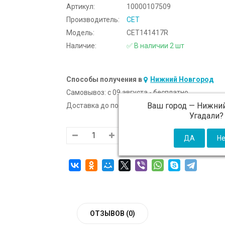
Артикул:
10000107509
Производитель:
CET
Модель:
CET141417R
Наличие:
✅ В наличии 2 шт
Способы получения в
Нижний Новгород
Самовывоз:
c 09 августа - бесплатно
Ваш город —
Нижний
Доставка до подъезда:
c 09 августа - 300 ₽ (от
Угадали?
ОТЗЫВОВ (0)