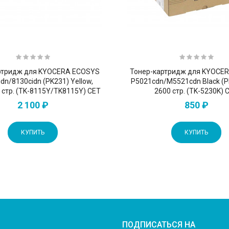
ртридж для KYOCERA ECOSYS
Тонер-картридж для KYOCE
dn/8130cidn (PK231) Yellow,
P5021cdn/M5521cdn Black (P
0 стр. (TK-8115Y/TK8115Y) CET
2600 стр. (TK-5230K) 
2 100 ₽
850 ₽
КУПИТЬ
КУПИТЬ
ПОДПИСАТЬСЯ НА