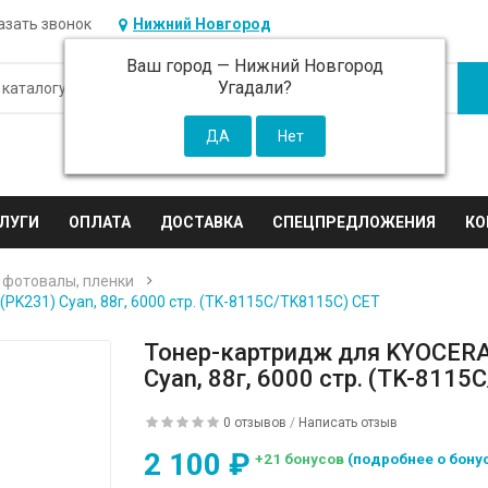
азать звонок
Нижний Новгород
Ваш город —
Нижний Новгород
Угадали?
ЛУГИ
ОПЛАТА
ДОСТАВКА
СПЕЦПРЕДЛОЖЕНИЯ
КО
 фотовалы, пленки
K231) Cyan, 88г, 6000 стр. (TK-8115C/TK8115C) CET
Тонер-картридж для KYOCERA
Cyan, 88г, 6000 стр. (TK-811
0 отзывов
/
Написать отзыв
2 100 ₽
+21 бонусов
(подробнее о бону