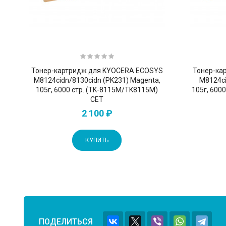
Тонер-картридж для KYOCERA ECOSYS
Тонер-ка
M8124cidn/8130cidn (PK231) Magenta,
M8124ci
105г, 6000 стр. (TK-8115M/TK8115M)
105г, 600
CET
2 100 ₽
КУПИТЬ
ПОДЕЛИТЬСЯ