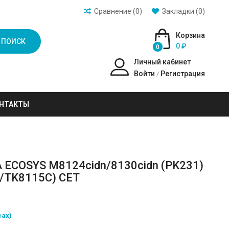
Сравнение (0)
Закладки (0)
Корзина
ПОИСК
0 ₽
0
Личный кабинет
Войти
Регистрация
/
НТАКТЫ
 ECOSYS M8124cidn/8130cidn (PK231)
5C/TK8115C) CET
сах)