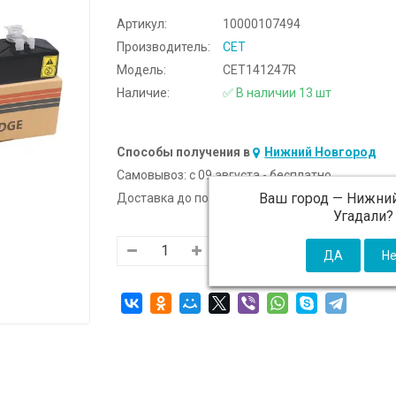
Артикул:
10000107494
Производитель:
CET
Модель:
CET141247R
Наличие:
✅ В наличии 13 шт
Способы получения в
Нижний Новгород
Самовывоз:
c 09 августа - бесплатно
Ваш город —
Нижний
Доставка до подъезда:
c 09 августа - 300 ₽ (от
Угадали?