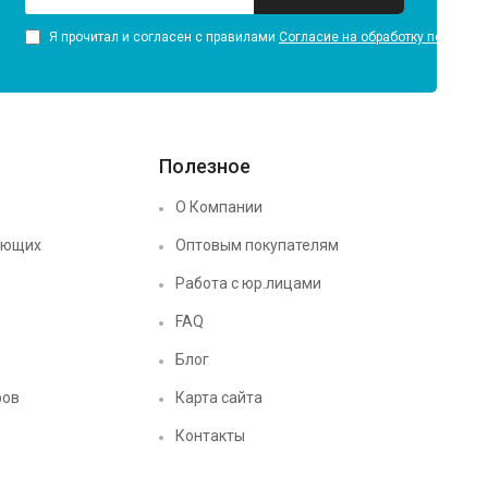
Я прочитал и согласен с правилами
Согласие на обработку персона
Полезное
О Компании
ующих
Оптовым покупателям
Работа с юр.лицами
FAQ
Блог
ров
Карта сайта
Контакты