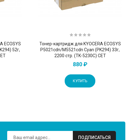
RA ECOSYS
Тонер-картридж для KYOCERA ECOSYS
K294) 52г,
P5021cdn/M5521cdn Cyan (PK294) 33г,
CET
2200 стр. (TK-5230C) CET
880 ₽
КУПИТЬ
ПОДПИСАТЬСЯ