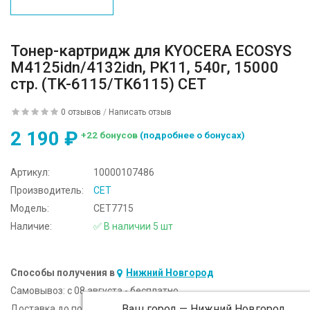
Тонер-картридж для KYOCERA ECOSYS
M4125idn/4132idn, PK11, 540г, 15000
стр. (TK-6115/TK6115) CET
0 отзывов
/
Написать отзыв
2 190 ₽
+22 бонусов
(подробнее о бонусах)
Артикул:
10000107486
Производитель:
CET
Модель:
CET7715
Наличие:
✅ В наличии 5 шт
Способы получения в
Нижний Новгород
Самовывоз:
c 08 августа - бесплатно
Ваш город —
Нижний Новгород
Доставка до подъезда:
c 08 августа - 300 ₽ (от 5 000 ₽