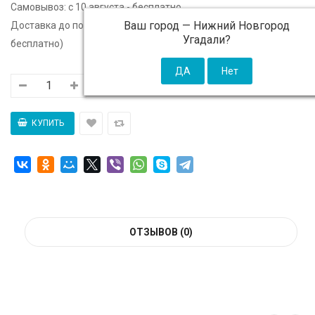
Самовывоз:
c 10 августа - бесплатно
Ваш город —
Нижний Новгород
Доставка до подъезда:
c 10 августа - 300 ₽ (от 5 000 ₽
Угадали?
бесплатно)
ОТЗЫВОВ (0)