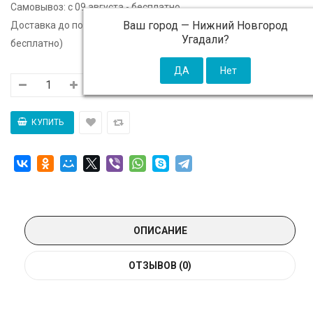
Самовывоз:
c 09 августа - бесплатно
Ваш город —
Нижний Новгород
Доставка до подъезда:
c 09 августа - 300 ₽ (от 5 000 ₽
Угадали?
бесплатно)
ОПИСАНИЕ
ОТЗЫВОВ (0)