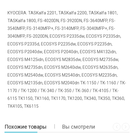
KYOCERA: TASKalfa 2201, TASKalfa 2200, TASKalfa 1801,
TASKalfa 1800, FS-4020DN, FS-3920DN, FS-3640MFP, FS-
3540MFP, FS-3140MFP+, FS-3140MFP, FS-3040MFP+, FS-
3040MFP, FS-2020DN, ECOSYS P2335dw, ECOSYS P2335dn,
ECOSYS P2335d, ECOSYS P2235dw, ECOSYS P2235dn,
ECOSYS P2040dw, ECOSYS P2040dn, ECOSYS M4132idn,
ECOSYS M4125idn, ECOSYS M2835dw, ECOSYS M2735dw,
ECOSYS M2735dn, ECOSYS M2640idw, ECOSYS M2635dn,
ECOSYS M2540dw, ECOSYS M2540dn, ECOSYS M2235dn,
ECOSYS M2135dn, ECOSYS M2040dn TK-1150 / TK-1160 / TK-
1170 / TK-1200 / TK-340 / TK-350 / TK-360 / TK-4105 / TK-
6115 TK1150, TK1160, TK1170, TK1200, TK340, TK350, TK360,
TK4105, TK6115
Похожие товары
Вы смотрели