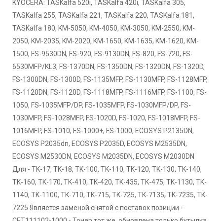
KYOCERA: TASKalfa 520i, TASKalfa 420i, TASKalfa 305,
TASKalfa 255, TASKalfa 221, TASKalfa 220, TASKalfa 181,
TASKalfa 180, KM-5050, KM-4050, KM-3050, KM-2550, KM-
2050, KM-2035, KM-2020, KM-1650, KM-1635, KM-1620, KM-
1500, FS-9530DN, FS-920, FS-9130DN, FS-820, FS-720, FS-
6530MFP/KL3, FS-1370DN, FS-1350DN, FS-1320DN, FS-1320D,
FS-1300DN, FS-1300D, FS-1135MFP, FS-1130MFP, FS-1128MFP,
FS-1120DN, FS-1120D, FS-1118MFP, FS-1116MFP, FS-1100, FS-
1050, FS-1035MFP/DP, FS-1035MFP, FS-1030MFP/DP, FS-
1030MFP, FS-1028MFP, FS-1020D, FS-1020, FS-1018MFP, FS-
1016MFP, FS-1010, FS-1000+, FS-1000, ECOSYS P2135DN,
ECOSYS P2035dn, ECOSYS P2035D, ECOSYS M2535DN,
ECOSYS M2530DN, ECOSYS M2035DN, ECOSYS M2030DN
Для - TK-17, TK-18, TK-100, TK-110, TK-120, TK-130, TK-140,
TK-160, TK-170, TK-410, TK-420, TK-435, TK-475, TK-1130, TK-
1140, TK-1100, TK-710, TK-715, TK-725, TK-7135, TK-7235, TK-
7225 Является заменой снятой с поставок позиции -
CET111102-1000 - Тонер тот же, обновлена только бутылка.