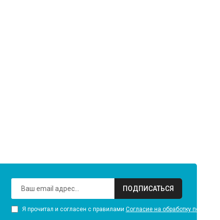
ПОДПИСАТЬСЯ
Я прочитал и согласен с правилами
Согласие на обработку персона